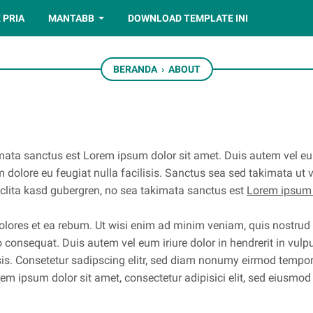
 PRIA
MANTABB
DOWNLOAD TEMPLATE INI
BERANDA
›
ABOUT
mata sanctus est Lorem ipsum dolor sit amet. Duis autem vel eum 
um dolore eu feugiat nulla facilisis. Sanctus sea sed takimata ut
t clita kasd gubergren, no sea takimata sanctus est
Lorem ipsum 
olores et ea rebum. Ut wisi enim ad minim veniam, quis nostrud e
 consequat. Duis autem vel eum iriure dolor in hendrerit in vulp
lisis. Consetetur sadipscing elitr, sed diam nonumy eirmod tempo
m ipsum dolor sit amet, consectetur adipisici elit, sed eiusmod 