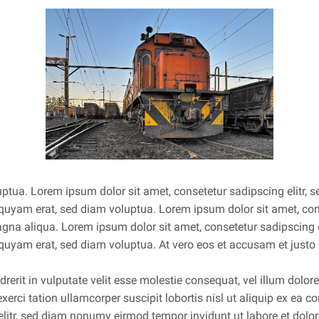
uptua. Lorem ipsum dolor sit amet, consetetur sadipscing elitr
iquyam erat, sed diam voluptua. Lorem ipsum dolor sit amet, cons
magna aliqua. Lorem ipsum dolor sit amet, consetetur sadipscing
iquyam erat, sed diam voluptua. At vero eos et accusam et justo
rerit in vulputate velit esse molestie consequat, vel illum dolore 
xerci tation ullamcorper suscipit lobortis nisl ut aliquip ex 
 elitr, sed diam nonumy eirmod tempor invidunt ut labore et dol